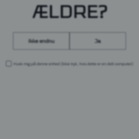
ÆLDRE?
Livlig, økologisk pilsner med havtorn og floral humle
Ikke endnu
Ja
Husk mig på denne enhed
(ikke tryk, hvis dette er en delt computer)