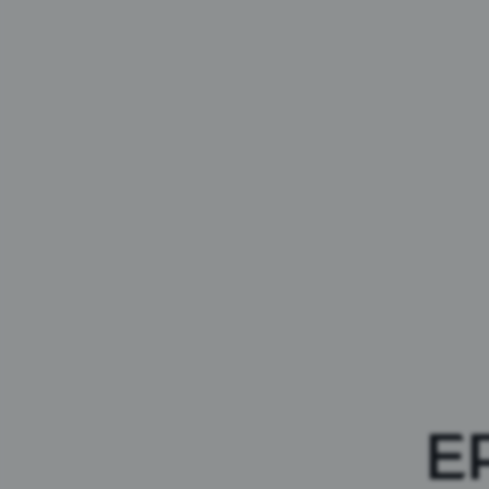
TAS
E